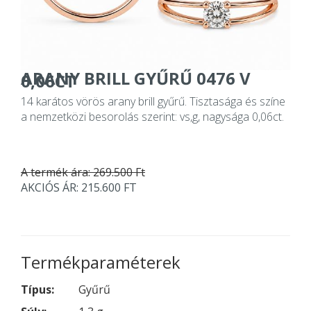
ARANY BRILL GYŰRŰ 0476 V
0,06CT
14 karátos vörös arany brill gyűrű. Tisztasága és színe
a nemzetközi besorolás szerint: vs,g, nagysága 0,06ct.
A termék ára: 269.500 Ft
AKCIÓS ÁR: 215.600 FT
Termékparaméterek
Típus:
Gyűrű