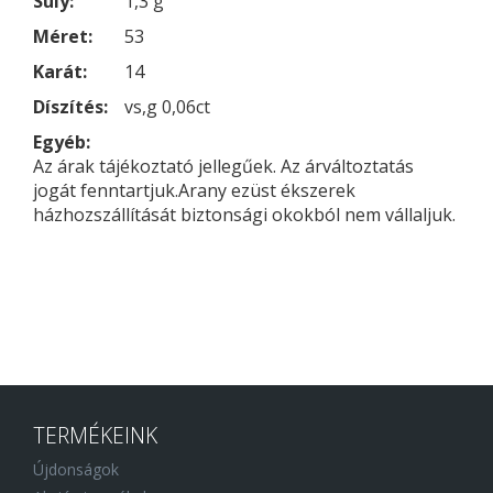
Súly:
1,3 g
Méret:
53
Karát:
14
Díszítés:
vs,g 0,06ct
Egyéb:
Az árak tájékoztató jellegűek. Az árváltoztatás
jogát fenntartjuk.Arany ezüst ékszerek
házhozszállítását biztonsági okokból nem vállaljuk.
TERMÉKEINK
Újdonságok