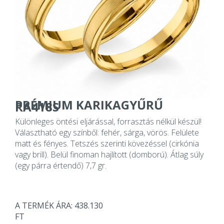
PRÉMIUM KARIKAGYŰRŰ
RA418S
Különleges öntési eljárással, forrasztás nélkül készül!
Választható egy színből: fehér, sárga, vörös. Felülete
matt és fényes. Tetszés szerinti kövezéssel (cirkónia
vagy brill). Belül finoman hajlított (domború). Átlag súly
(egy párra értendő) 7,7 gr.
A TERMÉK ÁRA: 438.130
FT