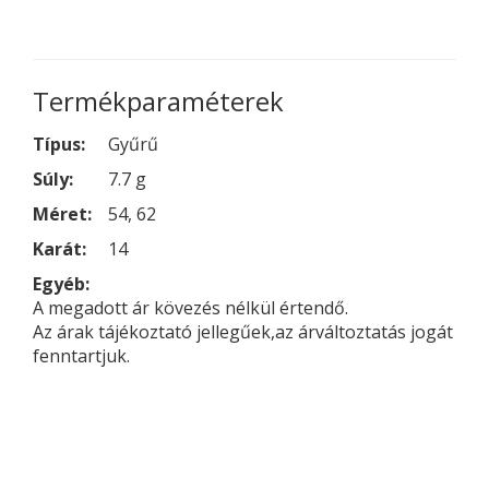
Termékparaméterek
Típus:
Gyűrű
Súly:
7.7 g
Méret:
54, 62
Karát:
14
Egyéb:
A megadott ár kövezés nélkül értendő.
Az árak tájékoztató jellegűek,az árváltoztatás jogát
fenntartjuk.