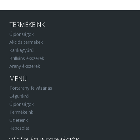
TERMÉKEINK
Újdonságok
Akciós termékek
Karikagyűrű
Brilliáns ékszerek
Arany ékszerek
MENÜ
Törtarany felvásárlás
Cégünkről
Újdonságok
Termékeink
Üzleteink
Kapcsolat