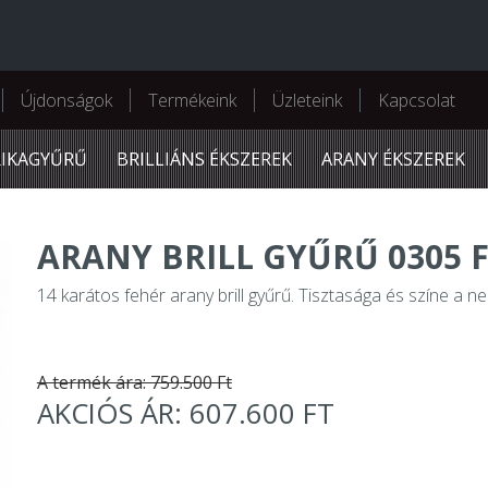
Újdonságok
Termékeink
Üzleteink
Kapcsolat
RIKAGYŰRŰ
BRILLIÁNS ÉKSZEREK
ARANY ÉKSZEREK
ARANY BRILL GYŰRŰ 0305 F
14 karátos fehér arany brill gyűrű. Tisztasága és színe a n
A termék ára: 759.500 Ft
AKCIÓS ÁR: 607.600 FT