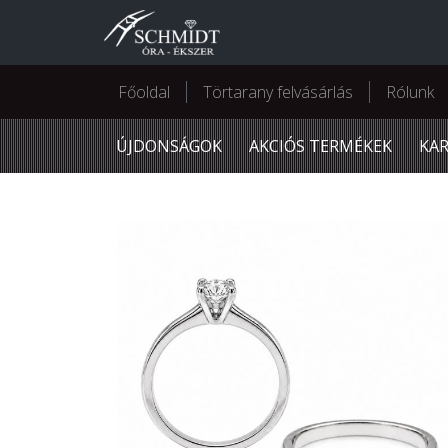
Főoldal
Törtarany felvásárlás
Rólunk
ÚJDONSÁGOK
AKCIÓS TERMÉKEK
KA