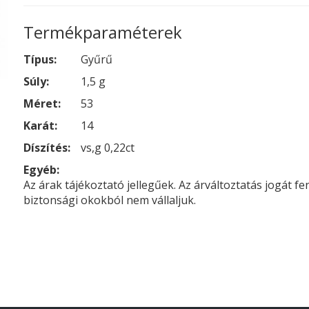
Termékparaméterek
Típus:
Gyűrű
Súly:
1,5 g
Méret:
53
Karát:
14
Díszítés:
vs,g 0,22ct
Egyéb:
Az árak tájékoztató jellegűek. Az árváltoztatás jogát f
biztonsági okokból nem vállaljuk.