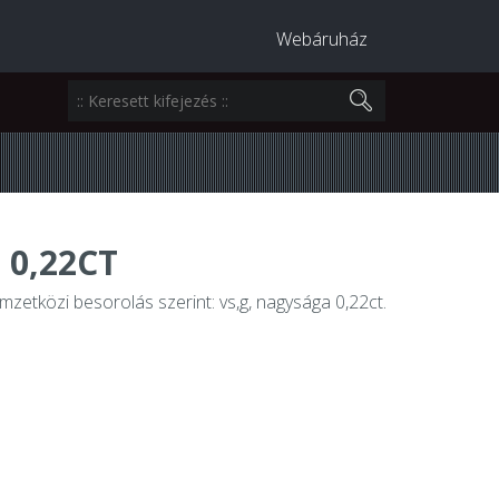
Webáruház
 0,22CT
emzetközi besorolás szerint: vs,g, nagysága 0,22ct.