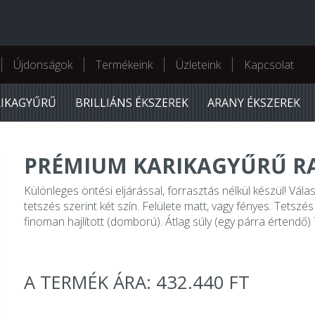
Újdonságok
Termékeink
Üzleteink
Kapcsolat
RIKAGYŰRŰ
BRILLIÁNS ÉKSZEREK
ARANY ÉKSZEREK
PRÉMIUM KARIKAGYŰRŰ R
Különleges öntési eljárással, forrasztás nélkül készül! Vála
tetszés szerint két szín. Felülete matt, vagy fényes. Tetszés s
finoman hajlított (domború). Átlag súly (egy párra értendő)
A TERMÉK ÁRA: 432.440 FT