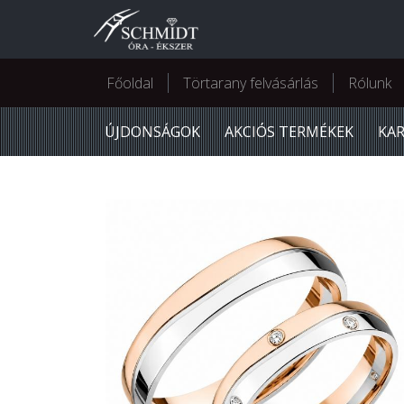
Főoldal
Törtarany felvásárlás
Rólunk
ÚJDONSÁGOK
AKCIÓS TERMÉKEK
KA