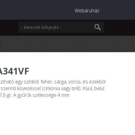
Webáruház
A341VF
sztható egy színből: fehér, sárga, vörös, és ezekből
zerinti kövezéssel (cirkónia vagy brill). Kívül, belül
 7,6 gr. A gyűrűk szélessége 4 mm.