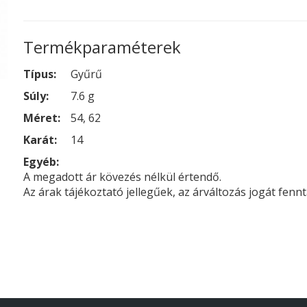
Termékparaméterek
Típus:
Gyűrű
Súly:
7.6 g
Méret:
54, 62
Karát:
14
Egyéb:
A megadott ár kövezés nélkül értendő.
Az árak tájékoztató jellegűek, az árváltozás jogát fennt