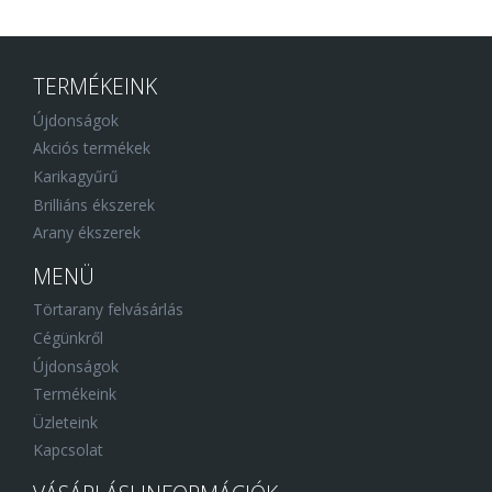
TERMÉKEINK
Újdonságok
Akciós termékek
Karikagyűrű
Brilliáns ékszerek
Arany ékszerek
MENÜ
Törtarany felvásárlás
Cégünkről
Újdonságok
Termékeink
Üzleteink
Kapcsolat