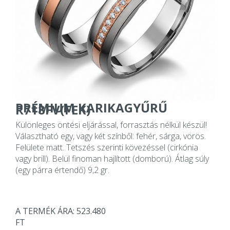
PRÉMIUM KARIKAGYŰRŰ
R718FV(FEK)
Különleges öntési eljárással, forrasztás nélkül készül!
Választható egy, vagy két színből: fehér, sárga, vörös.
Felülete matt. Tetszés szerinti kövezéssel (cirkónia
vagy brill). Belül finoman hajlított (domború). Átlag súly
(egy párra értendő) 9,2 gr.
A TERMÉK ÁRA: 523.480
FT