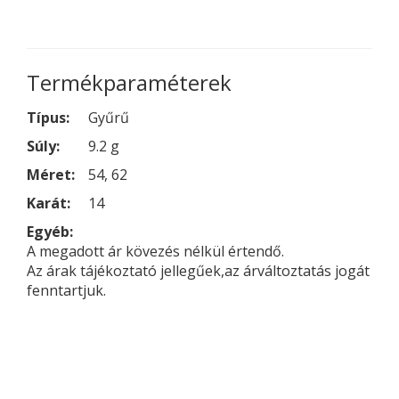
Termékparaméterek
Típus:
Gyűrű
Súly:
9.2 g
Méret:
54, 62
Karát:
14
Egyéb:
A megadott ár kövezés nélkül értendő.
Az árak tájékoztató jellegűek,az árváltoztatás jogát
fenntartjuk.