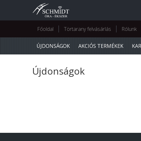
Főoldal
Törtarany felvásárlás
Rólunk
ÚJDONSÁGOK
AKCIÓS TERMÉKEK
KA
Újdonságok