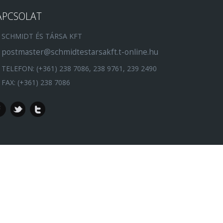
APCSOLAT
SCHMIDT ÉS TÁRSA KFT
postmaster@schmidtestarsakft.t-online.hu
TELEFON: (+361) 238 7086, 238 9761, 239 2490
FAX: (+361) 238 7086