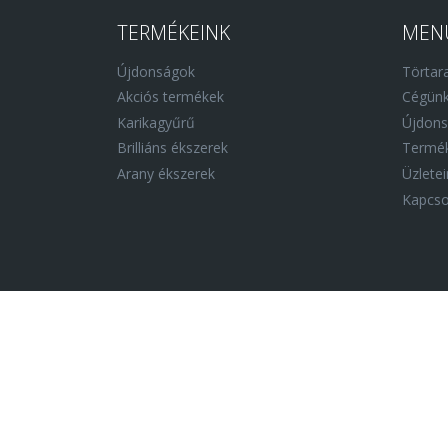
TERMÉKEINK
MEN
Újdonságok
Törtara
Akciós termékek
Cégünk
Karikagyűrű
Újdon
Brilliáns ékszerek
Termék
Arany ékszerek
Üzletei
Kapcso