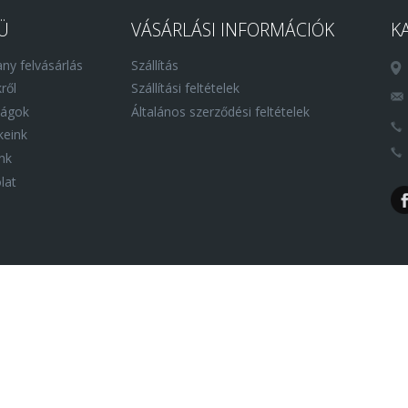
Ü
VÁSÁRLÁSI INFORMÁCIÓK
K
ny felvásárlás
Szállítás
ről
Szállítási feltételek
ságok
Általános szerződési feltételek
eink
nk
lat