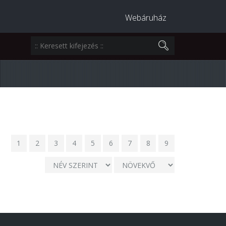
Webáruház
1
2
3
4
5
6
7
8
9