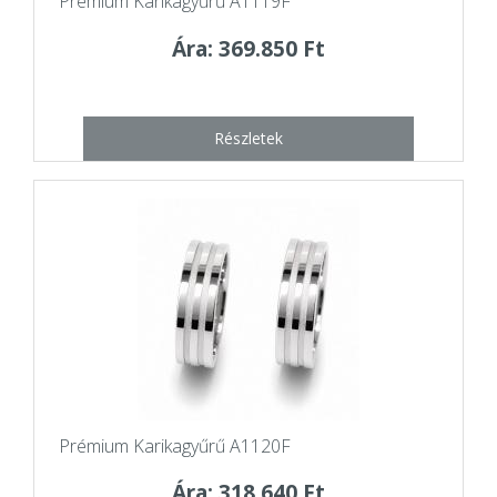
Prémium Karikagyűrű A1119F
Ára: 369.850 Ft
Részletek
Prémium Karikagyűrű A1120F
Ára: 318.640 Ft